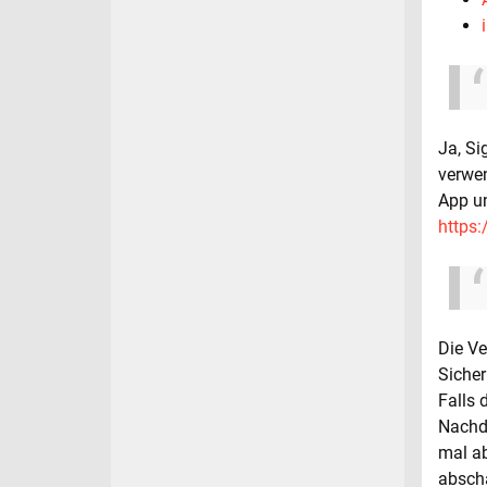
Ja, Si
verwen
App un
https:
Die Ve
Sicher
Falls 
Nachde
mal ab
abscha