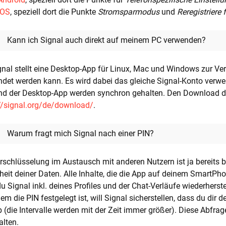
iOS
, speziell dort die Punkte
Stromsparmodus
und
Reregistriere 
Kann ich Signal auch direkt auf meinem PC verwenden?
gnal stellt eine Desktop-App für Linux, Mac und Windows zur V
det werden kann. Es wird dabei das gleiche Signal-Konto verw
d der Desktop-App werden synchron gehalten. Den Download da
//signal.org/de/download/
.
Warum fragt mich Signal nach einer PIN?
rschlüsselung im Austausch mit anderen Nutzern ist ja bereits b
heit deiner Daten. Alle Inhalte, die die App auf deinem SmartPh
du Signal inkl. deines Profiles und der Chat-Verläufe wiederherst
m die PIN festgelegt ist, will Signal sicherstellen, dass du dir
 (die Intervalle werden mit der Zeit immer größer). Diese Abfr
lten.