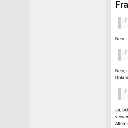
Fr
Nein.
Nein, 
Dokume
Ja, be
verwe
Allerd