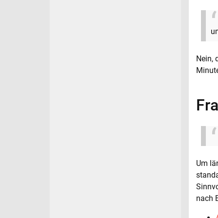
um
Nein, 
Minute
Fr
Um län
standa
Sinnvo
nach B