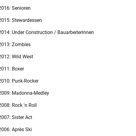
2016: Senioren
2015: Stewardessen
2014: Under Construction / Bauarbeiterinnen
2013: Zombies
2012: Wild West
2011: Boxer
2010: Punk-Rocker
2009: Madonna-Medley
2008: Rock 'n Roll
2007: Sister Act
2006: Après Ski