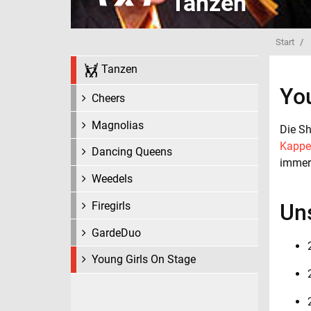
Tanzen
Start
Tanzen
Yo
Cheers
Magnolias
Die Sh
Kappe
Dancing Queens
immer 
Weedels
Firegirls
Un
GardeDuo
Young Girls On Stage