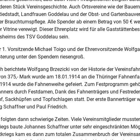
eren Stück Vereinsgeschichte. Auch Ortsvereine wie der Bauern
Riedstadt, Landfrauen Goddelau und der Obst- und Gartenbauve
rer Brauchtumspflege. Alle Spender ab einem Betrag von 50 € 
er Vitrine verewigt. Dieser Ehrenplatz wird für alle Gaststättenb
nsheims des TSV Goddelau sein.
r 1. Vorsitzende Michael Toigo und der Ehrenvorsitzende Wolfgan
terung unter den Spendern riesengroß.
 berichtete Wolfgang Brzezicki von der Historie der Vereinsfah
von 375,- Mark wurde am 18.01.1914 an die Thüringer Fahnenfabr
.1914 wurde die Fahnenweihe gefeiert. Zum Festprogramm gehö
anners durch Festdamen, Dank des Fahnenträgers und Festreden
uf, Sackhüpfen und Topfschlagen statt. Der erste Bannerträger 
 Schaffner und Paul Friedrich.
 folgten dann schwierige Zeiten. Viele Vereinsmitglieder musste
iegs baute Johannes Schaffner unter sehr eingeschränkten Mög
tkriegs kam es dann zum totalen Zusammenbruch der Vereinsarb