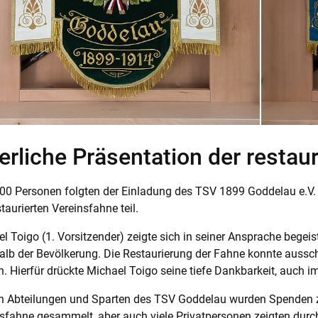
erliche Präsentation der restau
100 Personen folgten der Einladung des TSV 1899 Goddelau e.
staurierten Vereinsfahne teil.
l Toigo (1. Vorsitzender) zeigte sich in seiner Ansprache begei
alb der Bevölkerung. Die Restaurierung der Fahne konnte aussch
. Hierfür drückte Michael Toigo seine tiefe Dankbarkeit, auch
en Abteilungen und Sparten des TSV Goddelau wurden Spenden z
sfahne gesammelt, aber auch viele Privatpersonen zeigten dur