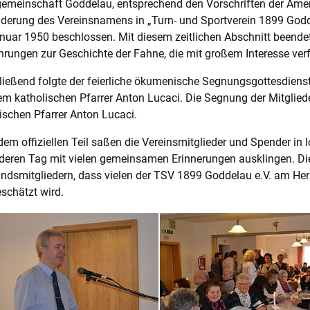
emeinschaft Goddelau, entsprechend den Vorschriften der Amer
nderung des Vereinsnamens in „Turn- und Sportverein 1899 Go
nuar 1950 beschlossen. Mit diesem zeitlichen Abschnitt beendet
rungen zur Geschichte der Fahne, die mit großem Interesse ver
ießend folgte der feierliche ökumenische Segnungsgottesdienst
m katholischen Pfarrer Anton Lucaci. Die Segnung der Mitgliede
ischen Pfarrer Anton Lucaci.
em offiziellen Teil saßen die Vereinsmitglieder und Spender i
eren Tag mit vielen gemeinsamen Erinnerungen ausklingen. Die
ndsmitgliedern, dass vielen der TSV 1899 Goddelau e.V. am Herz
schätzt wird.