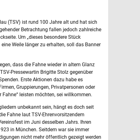
u (TSV) ist rund 100 Jahre alt und hat sich
ingehender Betrachtung fallen jedoch zahlreiche
ückseite. Um „dieses besondere Stück
 eine Weile länger zu erhalten, soll das Banner
egen, dass die Fahne wieder in altem Glanz
t TSV-Pressewartin Brigitte Stolz gegenüber
 Spenden. Erste Aktionen dazu habe es
 Firmen, Gruppierungen, Privatpersonen oder
ler Fahne“ leisten möchten, sei willkommen.
gliedern unbekannt sein, hängt es doch seit
 die Fahne laut TSV-Ehrenvorsitzendem
Vereinsfest im Juni desselben Jahrs. Ihren
t 1923 in München. Seitdem war sie immer
ädigungen nicht mehr öffentlich gezeigt werden