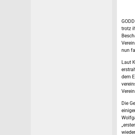
GODDEL
trotz 
Beschä
Verein
nun fa
Laut K
erstra
dem EC
verein
Verein
Die Ge
einige
Wolfga
„erste
wieder