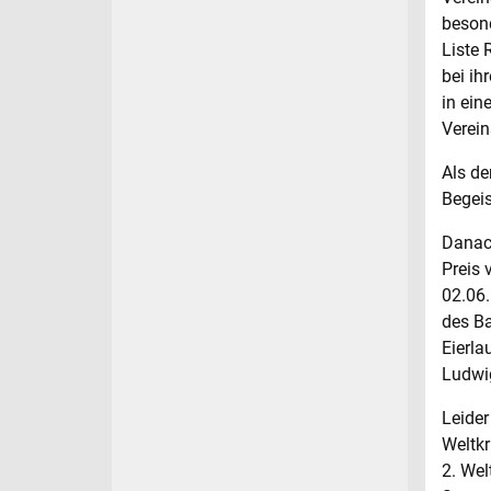
besond
Liste 
bei ih
in ein
Verei
Als de
Begeis
Danach
Preis 
02.06
des B
Eierla
Ludwig
Leider
Weltkr
2. Wel