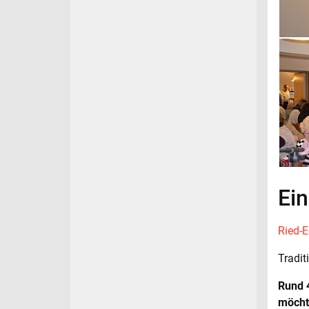
Ei
Ried-
Tradit
Rund 4
möcht