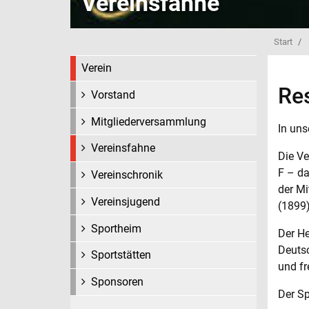
Vereinsfahne
Start
Verein
Re
Vorstand
Mitgliederversammlung
In uns
Vereinsfahne
Die Ve
F – da
Vereinschronik
der Mi
Vereinsjugend
(1899)
Sportheim
Der He
Deutsc
Sportstätten
und fr
Sponsoren
Der Sp