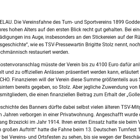
AU. Die Vereinsfahne des Turn- und Sportvereins 1899 Goddela
ihres hohen Alters auf den ersten Blick recht gut gehalten. Bei e
digungen ins Auge, insbesonders an den Stickereien auf der R
sgeschichte“, wie es TSV-Pressewartin Brigitte Stolz nennt, noch
chmännisch restauriert werden.
ostenvoranschlag müsste der Verein bis zu 4100 Euro dafür anl
hlt und zu offiziellen Anlässen präsentiert werden kann, erläuter
HO. Finanzieren will der Verein diese Summe größtenteils aus
sintern bereits gegeben, so Stolz. Aber jegliche Zuwendung von
smitgliedern, die einen finanziellen Beitrag zum Erhalt der „Gol
schichte des Banners dürfte dabei selbst vielen älteren TSV-Mit
n Jahren verborgen in einer Privatwohnung. Angeschafft wurde
ng Brzezicki im Jahr 1914. Ihren ersten Einsatz hatte sie beim 
n großen Auftritt“ hatte die Fahne beim 13. Deutschen Turnfes
 bei Vereins- und Ortsfesten zu sehen, bis sie wegen der Besch