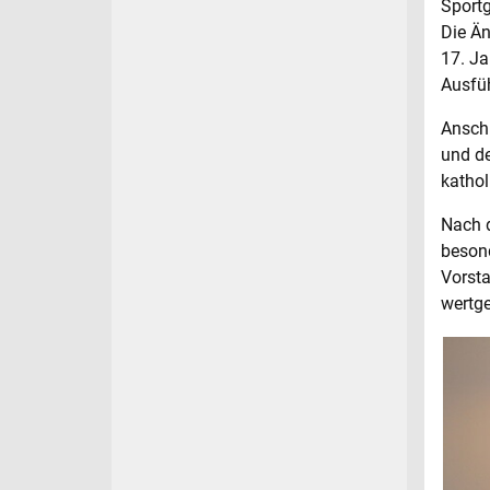
Sportg
Die Ä
17. Ja
Ausfüh
Anschl
und de
kathol
Nach d
besond
Vorsta
wertge