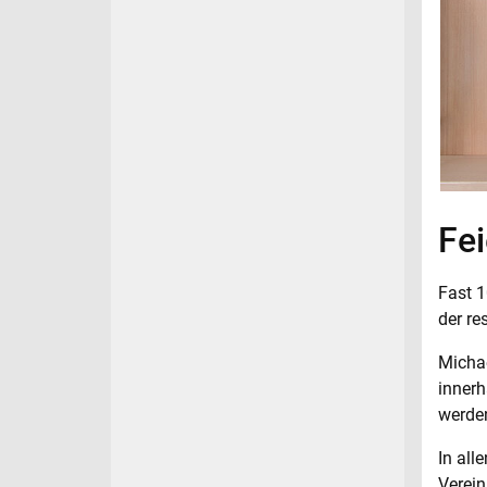
Fei
Fast 
der re
Michae
innerh
werden
In all
Verein