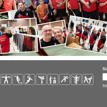
Su
Suchen n
Si