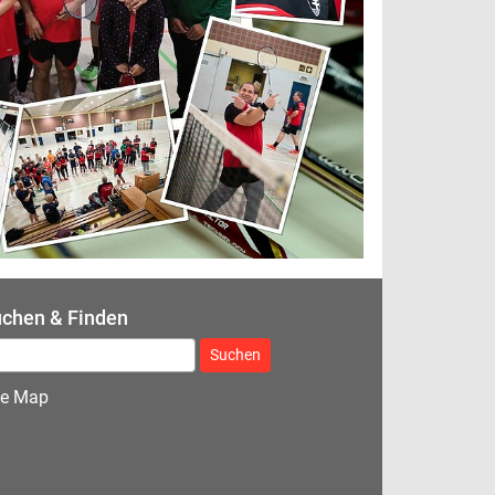
chen & Finden
ach:
te Map