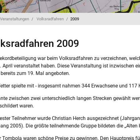
Veranstaltungen
Volksradfahren
2009
lksradfahren 2009
ekordbeteiligung war beim Volksradfahren zu verzeichnen, we
 April veranstaltet haben. Diese Veranstaltung ist inzwischen e
bereits zum 19. Mal angeboten.
tter spielte mit - insgesamt nahmen 344 Erwachsene und 117 Ki
nte zwischen zwei unterschiedlich langen Strecken gewählt werd
childert waren.
tester Teilnehmer wurde Christian Herch ausgezeichnet (Jahrga
ang 2005). Die größte teilnehmende Gruppe bildeten die „Alten 
er Tombola waren schöne Preise zu gewinnen. Den Hauptpreis f