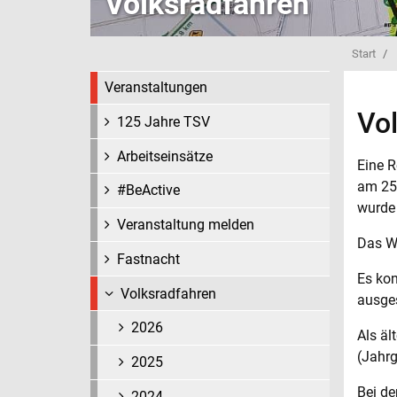
Volksradfahren
Start
Veranstaltungen
Vo
125 Jahre TSV
Arbeitseinsätze
Eine R
am 25.
#BeActive
wurde 
Veranstaltung melden
Das We
Fastnacht
Es kon
Volksradfahren
ausges
2026
Als äl
(Jahrg
2025
Bei d
2024