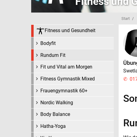
Fitness und 
Start
Fitness und Gesundheit
Bodyfit
Rundum Fit
Übung
Fit und Vital am Morgen
Swetl
Fitness Gymnastik Mixed
01
Frauengymnastik 60+
So
Nordic Walking
Body Balance
Ru
Hatha-Yoga