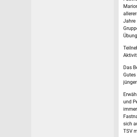
Marion
allere
Jahre 
Gruppe
Übung
Teilne
Aktivi
Das Be
Gutes 
jünger
Erwähn
und Pe
immer 
Fastna
sich a
TSV mi