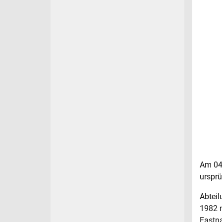
Am 04.
ursprü
Abteil
1982 m
Fastna