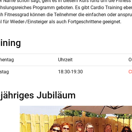
r Name schon sagt, geht es in diesem Kurs rund um die Fitness 
hslungsreiches Programm geboten. Es gibt Cardio Training ebe
h Fitnessgrad können die Teilnehmer die einfachen oder anspruc
 für Wieder-/Einsteiger als auch Fortgeschrittene geeignet.
ining
hentag
Uhrzeit
O
stag
18:30-19:30
C
-jähriges Jubiläum