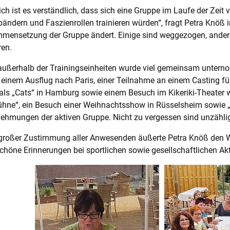
ich ist es verständlich, dass sich eine Gruppe im Laufe der Zeit 
ändern und Faszienrollen trainieren würden“, fragt Petra Knöß i
mensetzung der Gruppe ändert. Einige sind weggezogen, ander
ren.
ußerhalb der Trainingseinheiten wurde viel gemeinsam unterno
, einem Ausflug nach Paris, einer Teilnahme an einem Casting 
ls „Cats“ in Hamburg sowie einem Besuch im Kikeriki-Theater w
hne“, ein Besuch einer Weihnachtsshow in Rüsselsheim sowie „
nehmungen der aktiven Gruppe. Nicht zu vergessen sind unzäh
 großer Zustimmung aller Anwesenden äußerte Petra Knöß den 
schöne Erinnerungen bei sportlichen sowie gesellschaftlichen A