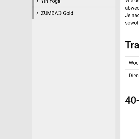
Wie de
Yin Yoga
abwec
ZUMBA® Gold
Je nac
sowohl
Tra
Woc
Dien
40