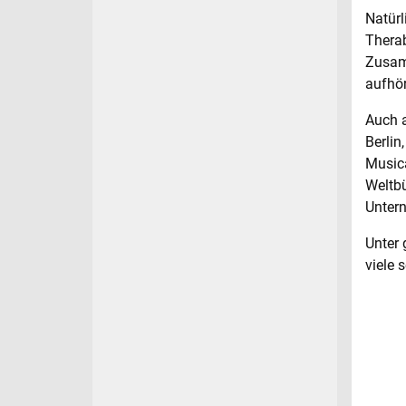
Natürl
Therab
Zusam
aufhö
Auch a
Berlin
Musica
Weltbü
Unter
Unter
viele 