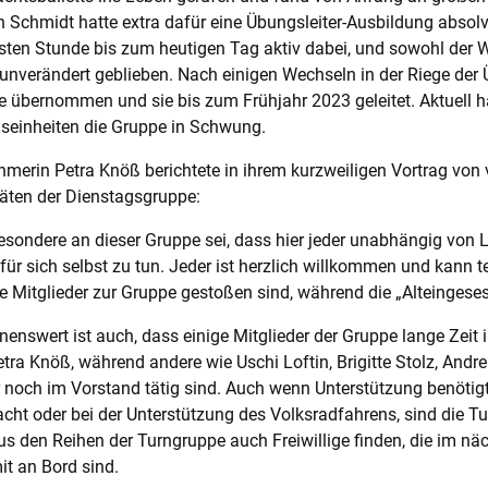
 Schmidt hatte extra dafür eine Übungsleiter-Ausbildung absolvi
rsten Stunde bis zum heutigen Tag aktiv dabei, und sowohl der W
unverändert geblieben. Nach einigen Wechseln in der Riege der Ü
 übernommen und sie bis zum Frühjahr 2023 geleitet. Aktuell 
seinheiten die Gruppe in Schwung.
hmerin Petra Knöß berichtete in ihrem kurzweiligen Vortrag vo
täten der Dienstagsgruppe:
sondere an dieser Gruppe sei, dass hier jeder unabhängig von L
für sich selbst zu tun. Jeder ist herzlich willkommen und kann t
e Mitglieder zur Gruppe gestoßen sind, während die „Alteingeses
enswert ist auch, dass einige Mitglieder der Gruppe lange Zeit 
tra Knöß, während andere wie Uschi Loftin, Brigitte Stolz, Andr
noch im Vorstand tätig sind. Auch wenn Unterstützung benötigt
cht oder bei der Unterstützung des Volksradfahrens, sind die T
us den Reihen der Turngruppe auch Freiwillige finden, die im n
t an Bord sind.