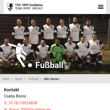
Fußball
Start
Sport
Fußball
Alte Herren
Kontakt
Csaba Boros
0176/10524838
Boros.2000@t-online.de