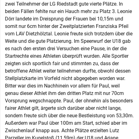
zwei Teilnehmer der LG Riedstadt gute vierte Plätze. In
beiden Fällen fehlte nur ein Hauch mehr zu Platz 3. Leonie
Dörr landete im Dreisprung der Frauen bei 10,15m und
somit nur 6cm hinter der Zweitplatzierten Franziska Pfeil
vom LAV Dietzhölztal. Leonie freute sich trotzdem über die
Weite und die gute Platzierung. Im Speerwurf der U18 gab
es nach den ersten drei Versuchen eine Pause, in der die
Startrechte eines Athleten überprüft wurden. Alle Sportler
zeigten sich sportlich fair und stimmten zu, dass der
betroffene Athlet weiter teilnehmen durfte, obwohl dessen
Stellplatzkarte im Vorfeld nicht abgegeben worden war.
Bitter war dies im Nachhinein vor allem für Paul, weil
genau dieser Athlet ihm den dritten Platz mit nur 70cm
Vorsprung wegschnappte. Paul, der ohnehin als besonders
fairer Athlet gilt, ärgerte sich darüber aber nicht lange,
sondern freute sich über die neue Bestleistung von 53,30m.
Außerdem war Paul über 100m am Start, schied aber im
Zwischenlauf knapp aus. Achte Plätze erzielten Lutz
Parzeller im Kugelstoß (11,59m) der U18 und Ariane