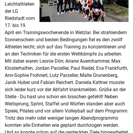
Leichtathleten
der LG
Riedstadt vom
17. bis 19.
April ein Trainingswochenende in Wetzlar. Bei strahlendem
Sonnenschein und besten Bedingungen fiel es den zwölf
Athleten leicht, sich auf das Training zu konzentrieren und
an den Techniken für die ersten Wettkämpfe zu arbeiten.
Mit dabei waren Leonie Dörr, Ariane Auernhammer, Max
Klosterhalfen, Jordan Parzeller, Paul Riedel, Eva Frankfurth,
Ann-Sophie Frohnert, Lutz Parzeller, Malte Grunenberg,
Janik Huber und Fabian Reichert. Daniela Kattner musste
sich leider kurz vor der Abfahrt krankmelden. Grüße an der
Stelle - Du hast uns schon ein bisschen gefehlt! Neben
Weitsprung, Sprint, Staffel und Würfen standen aber auch
Spiele, Pilates und vor allem Volleyball auf dem Programm.
Trotz des mehr oder weniger langen Abendprogramms
konnten alle Einheiten wie geplant durchzogen werden.
Und so konnte schon auf die gesteckten Ziele hingearbeitet